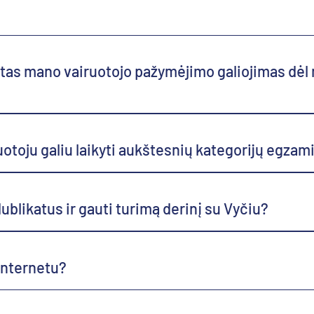
ytas mano vairuotojo pažymėjimo galiojimas dė
toju galiu laikyti aukštesnių kategorijų egzami
ublikatus ir gauti turimą derinį su Vyčiu?
 internetu?