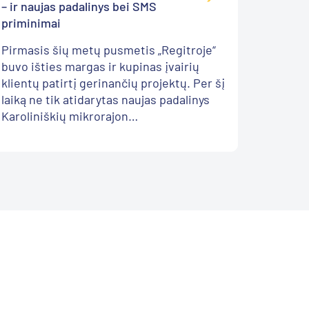
– ir naujas padalinys bei SMS
įmoni
priminimai
Tarp ge
Pirmasis šių metų pusmetis „Regitroje“
strateg
buvo išties margas ir kupinas įvairių
valdomų
klientų patirtį gerinančių projektų. Per šį
Valdym
laiką ne tik atidarytas naujas padalinys
atlikto
Karoliniškių mikrorajon…