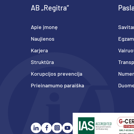
AB „Regitra“
Pasl
Apie įmonę
Savita
Naujienos
Egzam
Karjera
Vairuo
Struktūra
Trans
Korupcijos prevencija
Numeri
Prieinamumo paraiška
Duome