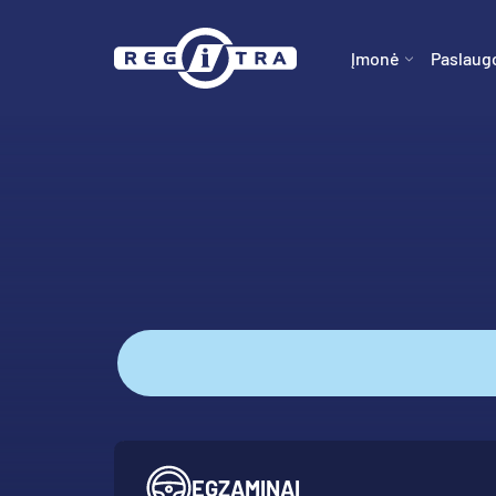
Įmonė
Paslaug
EGZAMINAI