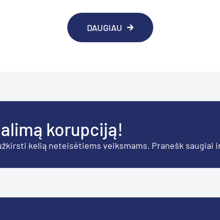
DAUGIAU
alimą korupciją!
 užkirsti kelią neteisėtiems veiksmams. Pranešk saugiai i