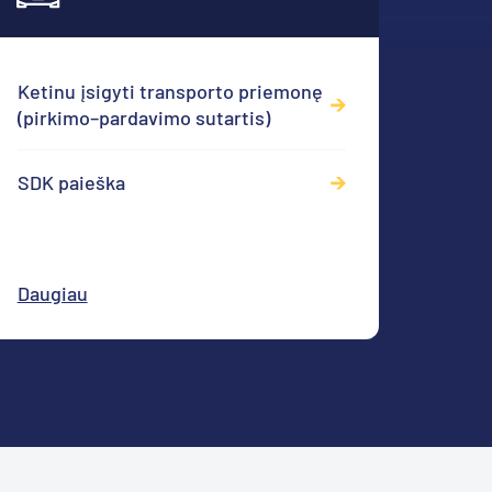
Ketinu įsigyti transporto priemonę
Užsis
(pirkimo–pardavimo sutartis)
ženkl
SDK paieška
Prar
ženkl
Daugiau
Daug