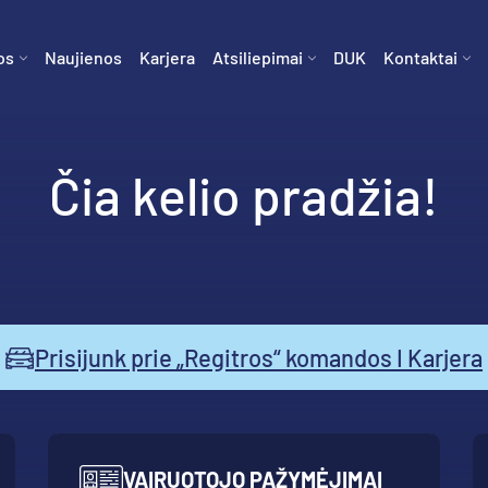
os
Naujienos
Karjera
Atsiliepimai
DUK
Kontaktai
Čia kelio pradžia!
Prisijunk prie „Regitros“ komandos I Karjera
VAIRUOTOJO PAŽYMĖJIMAI