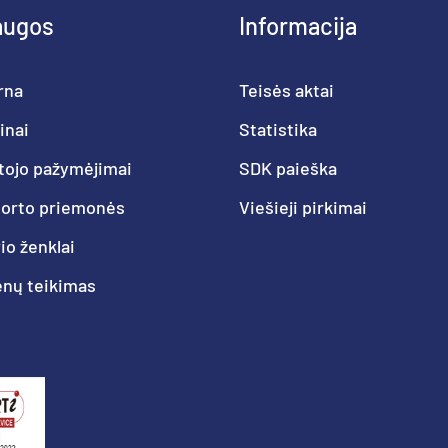
augos
Informacija
rna
Teisės aktai
inai
Statistika
tojo pažymėjimai
SDK paieška
porto priemonės
Viešieji pirkimai
o ženklai
nų teikimas