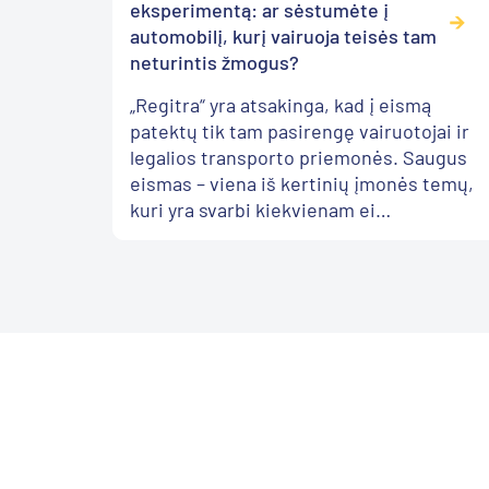
eksperimentą: ar sėstumėte į
automobilį, kurį vairuoja teisės tam
neturintis žmogus?
„Regitra“ yra atsakinga, kad į eismą
patektų tik tam pasirengę vairuotojai ir
legalios transporto priemonės. Saugus
eismas – viena iš kertinių įmonės temų,
kuri yra svarbi kiekvienam ei…