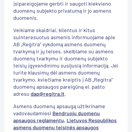
įsipareigojame gerbti ir saugoti kiekvieno
duomenų subjekto privatumą ir jo asmens
duomenis.
Veikiame skaidriai, klientus ir kitus
suinteresuotus asmenis informuojame apie
AB „Regitra“ vykdomą asmens duomenų
tvarkymą ir jų teises, skelbiame su asmens
duomenų tvarkymu ir duomenų subjekto
teisių įgyvendinimu susijusią informaciją. Jei
turite klausimų dėl asmens duomenų
tvarkymo, kviečiame kreiptis į AB „Regitra“
duomenų apsaugos pareigūną el. pašto
adresu
dap@regitra.lt
.
Asmens duomenų apsaugą užtikriname
vadovaudamiesi
Bendruoju duomenų
apsaugos reglamentu,
Lietuvos Respublikos
asmens duomenų teisinės apsaugos