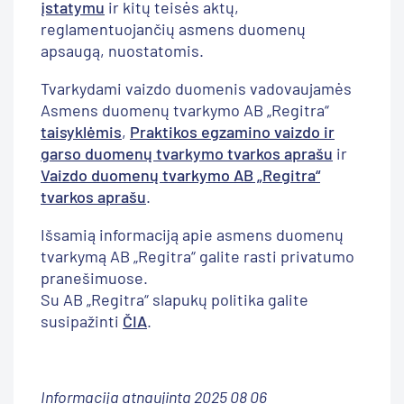
įstatymu
ir kitų teisės aktų,
reglamentuojančių asmens duomenų
apsaugą, nuostatomis.
Tvarkydami vaizdo duomenis vadovaujamės
Asmens duomenų tvarkymo AB „Regitra“
taisyklėmis
,
Praktikos egzamino vaizdo ir
garso duomenų tvarkymo tvarkos aprašu
ir
Vaizdo duomenų tvarkymo AB „Regitra“
tvarkos aprašu
.
Išsamią informaciją apie asmens duomenų
tvarkymą AB „Regitra“ galite rasti privatumo
pranešimuose.
Su AB „Regitra“ slapukų politika galite
susipažinti
ČIA
.
Informacija atnaujinta 2025 08 06