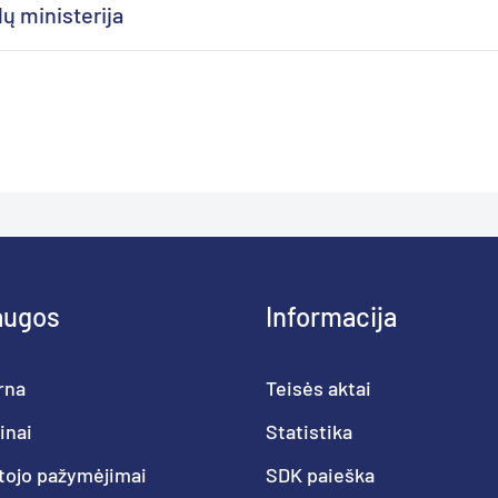
ų ministerija
augos
Informacija
rna
Teisės aktai
inai
Statistika
tojo pažymėjimai
SDK paieška