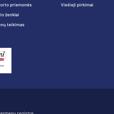
porto priemonės
Viešieji pirkimai
o ženklai
nų teikimas
 asmenų registre.