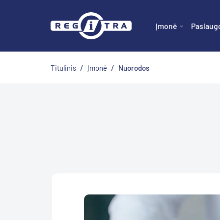
Įmonė
Paslaug
/
/
Titulinis
Įmonė
Nuorodos