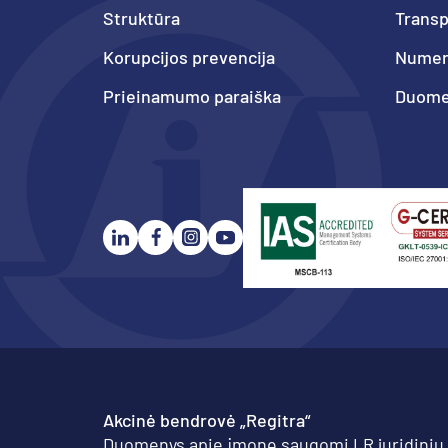
Struktūra
Trans
Korupcijos prevencija
Numeri
Prieinamumo paraiška
Duome
Akcinė bendrovė „Regitra“
Duomenys apie įmonę saugomi LR juridinių