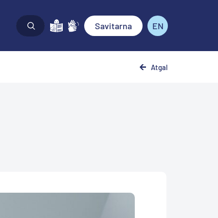
Savitarna
EN
Atgal