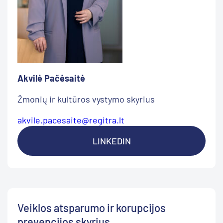
Akvilė Pačėsaitė
Žmonių ir kultūros vystymo skyrius
akvile.pacesaite@regitra.lt
LINKEDIN
Veiklos atsparumo ir korupcijos
prevencijos skyrius