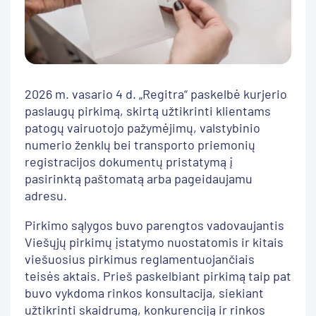
2026 m. vasario 4 d. „Regitra“ paskelbė kurjerio
paslaugų pirkimą, skirtą užtikrinti klientams
patogų vairuotojo pažymėjimų, valstybinio
numerio ženklų bei transporto priemonių
registracijos dokumentų pristatymą į
pasirinktą paštomatą arba pageidaujamu
adresu.
Pirkimo sąlygos buvo parengtos vadovaujantis
Viešųjų pirkimų įstatymo nuostatomis ir kitais
viešuosius pirkimus reglamentuojančiais
teisės aktais. Prieš paskelbiant pirkimą taip pat
buvo vykdoma rinkos konsultacija, siekiant
užtikrinti skaidrumą, konkurenciją ir rinkos