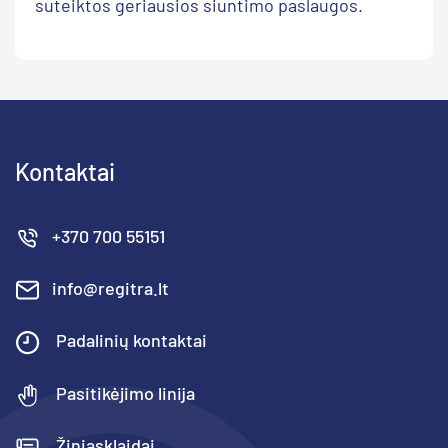
suteiktos geriausios siuntimo paslaugos.
Kontaktai
+370 700 55151
info@regitra.lt
Padalinių kontaktai
Pasitikėjimo linija
Žiniasklaidai