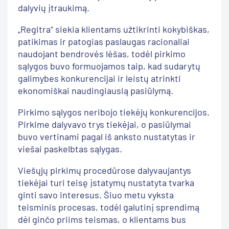
dalyvių įtraukimą.
„Regitra“ siekia klientams užtikrinti kokybiškas,
patikimas ir patogias paslaugas racionaliai
naudojant bendrovės lėšas, todėl pirkimo
sąlygos buvo formuojamos taip, kad sudarytų
galimybes konkurencijai ir leistų atrinkti
ekonomiškai naudingiausią pasiūlymą.
Pirkimo sąlygos neribojo tiekėjų konkurencijos.
Pirkime dalyvavo trys tiekėjai, o pasiūlymai
buvo vertinami pagal iš anksto nustatytas ir
viešai paskelbtas sąlygas.
Viešųjų pirkimų procedūrose dalyvaujantys
tiekėjai turi teisę įstatymų nustatyta tvarka
ginti savo interesus. Šiuo metu vyksta
teisminis procesas, todėl galutinį sprendimą
dėl ginčo priims teismas, o klientams bus