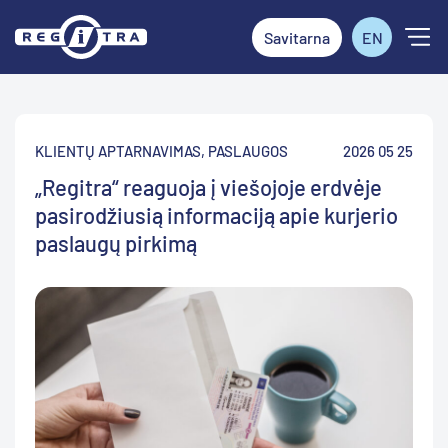
Savitarna
EN
KLIENTŲ APTARNAVIMAS
,
PASLAUGOS
2026 05 25
„Regitra“ reaguoja į viešojoje erdvėje
pasirodžiusią informaciją apie kurjerio
paslaugų pirkimą