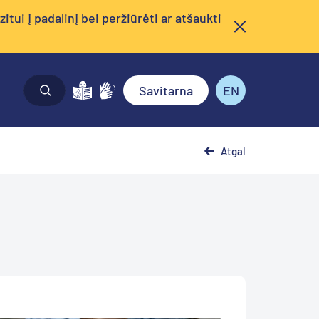
tui į padalinį bei peržiūrėti ar atšaukti
Savitarna
EN
Atgal