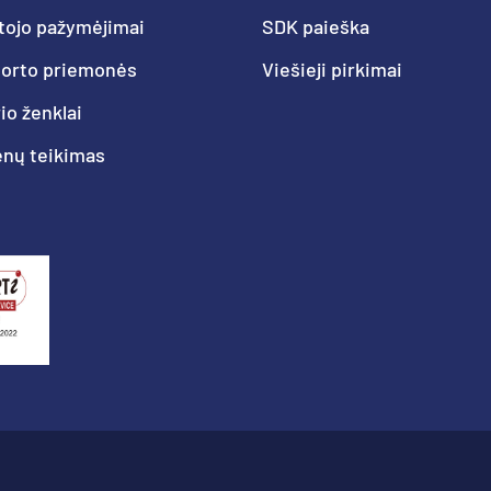
tojo pažymėjimai
SDK paieška
porto priemonės
Viešieji pirkimai
o ženklai
nų teikimas