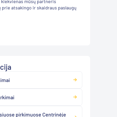
 kiekvienas mūsų partneris
ų prie atsakingo ir skaidraus paslaugų
cija
kimai
irkimai
osiuose pirkimuose Centrinėje