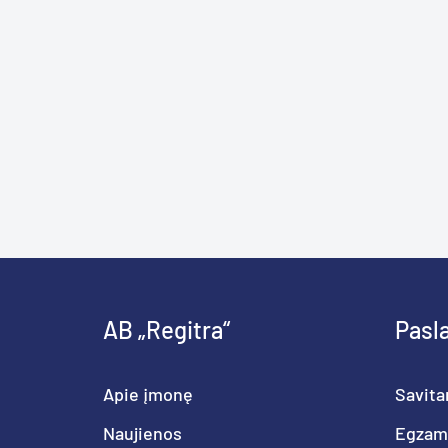
AB „Regitra“
Pasl
Apie įmonę
Savita
Naujienos
Egzam