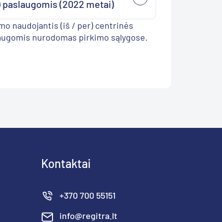
) paslaugomis (2022 metai)
o naudojantis (iš / per) centrinės
laugomis nurodomas pirkimo sąlygose.
Kontaktai
+370 700 55151
info@regitra.lt