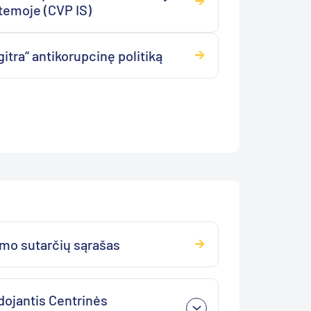
stemoje (CVP IS)
itra“ antikorupcinę politiką
imo sutarčių sąrašas
udojantis Centrinės