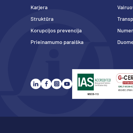
Karjera
Vairuo
Struktūra
Trans
Korupcijos prevencija
Numeri
Prieinamumo paraiška
Duome