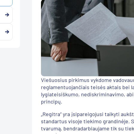
Viešuosius pirkimus vykdome vadovaud
reglamentuojančiais teisės aktais bei 
lygiateisiškumo, nediskriminavimo, ab
principų.
„Regitra“ yra įsipareigojusi taikyti au
standartus visoje tiekimo grandinėje. S
tvarumą, bendradarbiaujame tik su tiekėj