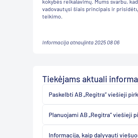
kokybės reikalavimų. Mums svarbu, kad
vadovautųsi šiais principais ir prisidėt
teikimo.
Informacija atnaujinta 2025 08 06
Tiekėjams aktuali informa
Paskelbti AB „Regitra“ viešieji pir
Planuojami AB „Regitra“ viešieji p
Informacija, kaip dalyvauti viešu