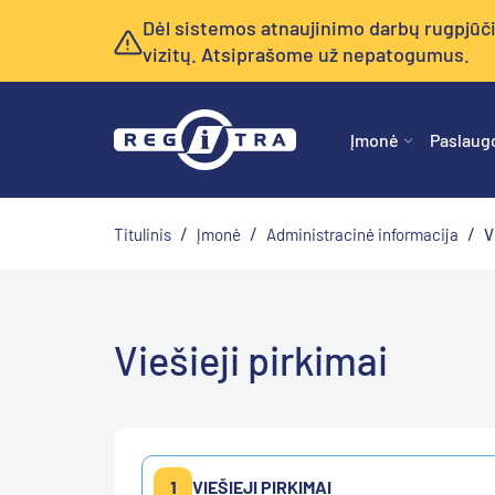
Dėl sistemos atnaujinimo darbų rugpjūčio 
vizitų. Atsiprašome už nepatogumus.
Įmonė
Paslaug
/
/
/
Titulinis
Įmonė
Administracinė informacija
V
Viešieji pirkimai
1
VIEŠIEJI PIRKIMAI