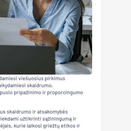
amiesi viešuosius pirkimus
laikydamiesi skaidrumo,
ipusio pripažinimo ir proporcingumo
kštus skaidrumo ir atsakomybės
iekdami užtikrinti sąžiningumą ir
ais, kurie laikosi griežtų etikos ir